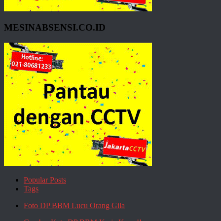
MESINABSENSI.CO.ID
Popular Posts
Tags
Foto DP BBM Lucu Orang Gila