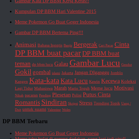
Gambar Kata DP BBM Kerja Keras!!
Kumpulan DP BBM Hari Valentine 2015
Meme Pokemon Go Buat Geger Indonesia
Gambar DP BBM Bertema Ping!!!
Cinta
Animasi
Bergerak
Bahasa Inggris
Banjir
Cari Pacar
DP BBM buat pacar
DP BBM buat
Gambar Lucu
teman
Galau
dp bbm lucu
Gendut
Gokil
gombal
Jangan DIganggu
Jakarta
Jomblo
islami
Kata-kata
Kata Lucu
Kecewa
Koleksi
Kangen
Kawin
Motivasi
Marah
Meme lucu
Lagi Tidur
Mahasiswa
Mario Teguh
Putus Cinta
Plesetan
pacaran
Polisi
Nikah
Pending
Sindiran
Romantis
Stress
Trending Topik
Skripsi
Uang /
untuk suami
Duit
Valentine
Woles
DP BBM Terbaru
Meme Pokemon Go Buat Geger Indonesia
Meme tahu bulat di goreng dadakan, yang lagi jadi viral!