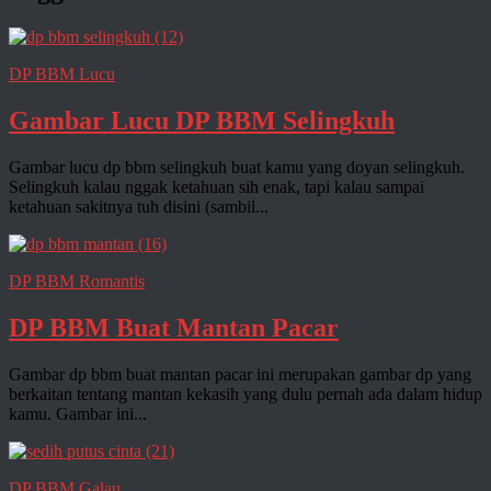
DP BBM Lucu
Gambar Lucu DP BBM Selingkuh
Gambar lucu dp bbm selingkuh buat kamu yang doyan selingkuh.
Selingkuh kalau nggak ketahuan sih enak, tapi kalau sampai
ketahuan sakitnya tuh disini (sambil...
DP BBM Romantis
DP BBM Buat Mantan Pacar
Gambar dp bbm buat mantan pacar ini merupakan gambar dp yang
berkaitan tentang mantan kekasih yang dulu pernah ada dalam hidup
kamu. Gambar ini...
DP BBM Galau