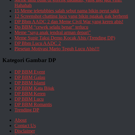
Hahahah
15 Meme teletubbies salah sebut nama bikin perut sakit
12 Screenshot chatting lucu yang bikin ngakak gak berhenti
DP Bbm AADC 2 dan Meme Civil War yang keren abis!
Dp BBM “cewek selalu benar” terlucu
Meme “saya anak jendral arman depari”
Meme Supir Taksi Demo Kocak Abis (Trending DP)
DP Bbm Lucu AADC 2
Plesetan Motivasi Mario Teguh Lucu Abis!!!
Kategori Gambar DP
DP BBM Event
DP BBM Galau
DP BBM Islami
DP BBM Kata Bijak
DP BBM Keren
DP BBM Lucu
DP BBM Romantis
Trending DP
About
Contact Us
Disclaimer