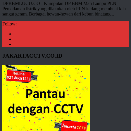
DPBBMLUCU.CO - Kumpulan DP BBM Mati Lampu PLN.
Pemadaman listrik yang dilakukan oleh PLN kadang membuat kita
sangat geram. Berbagai hewan-hewan dari kebun binatang...
Follow:
JAKARTACCTV.CO.ID