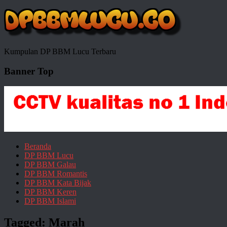
Kumpulan DP BBM Lucu Terbaru
Banner Top
Beranda
DP BBM Lucu
DP BBM Galau
DP BBM Romantis
DP BBM Kata Bijak
DP BBM Keren
DP BBM Islami
Tagged:
Marah