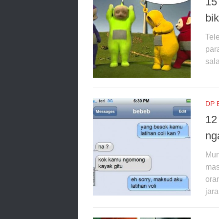
15
bik
Tel
par
sala
DP 
12
ng
Mun
mas
ora
jara