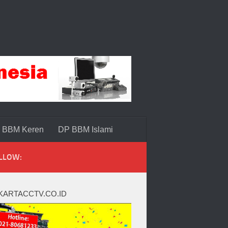
 BBM Keren
DP BBM Islami
LLOW:
KARTACCTV.CO.ID