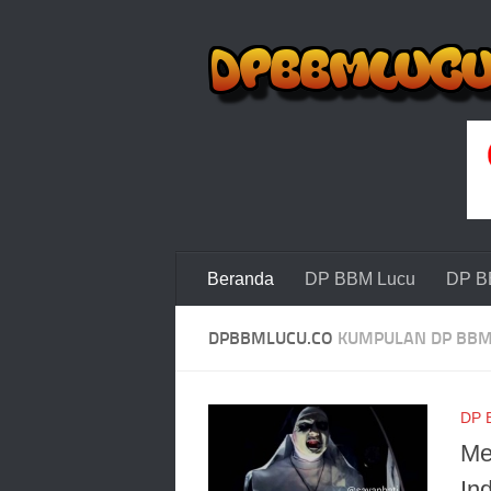
Beranda
DP BBM Lucu
DP B
DPBBMLUCU.CO
KUMPULAN DP BBM 
DP 
Me
In