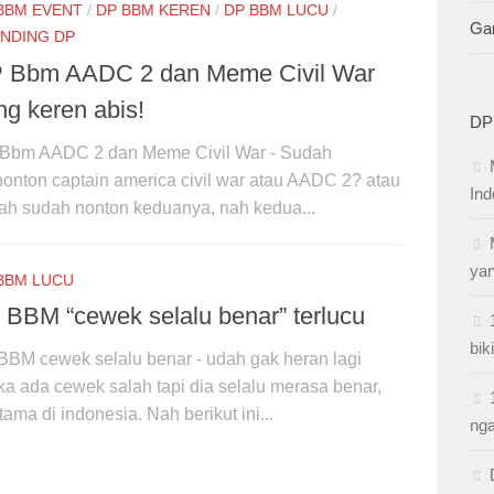
BBM EVENT
/
DP BBM KEREN
/
DP BBM LUCU
/
Ga
NDING DP
 Bbm AADC 2 dan Meme Civil War
ng keren abis!
DP
Bbm AADC 2 dan Meme Civil War - Sudah
onton captain america civil war atau AADC 2? atau
Ind
ah sudah nonton keduanya, nah kedua...
yan
BBM LUCU
 BBM “cewek selalu benar” terlucu
bik
BBM cewek selalu benar - udah gak heran lagi
ika ada cewek salah tapi dia selalu merasa benar,
tama di indonesia. Nah berikut ini...
nga