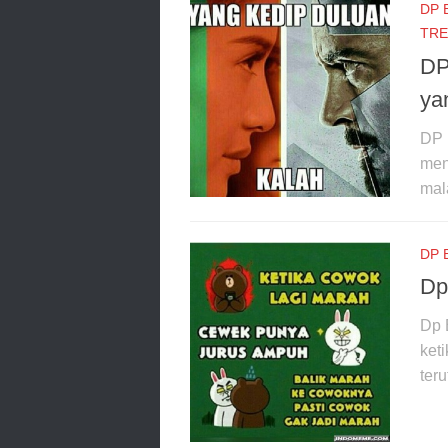
DP 
TRE
DP
ya
DP 
men
mal
DP 
Dp
Dp 
ket
teru