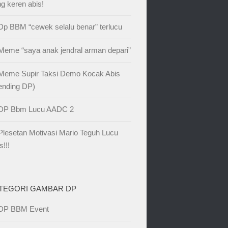
g keren abis!
Dp BBM “cewek selalu benar” terlucu
Meme “saya anak jendral arman depari”
Meme Supir Taksi Demo Kocak Abis
ending DP)
DP Bbm Lucu AADC 2
Plesetan Motivasi Mario Teguh Lucu
s!!!
TEGORI GAMBAR DP
DP BBM Event