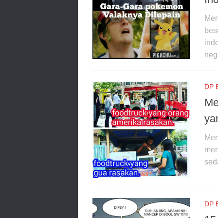
Mem
besu
ind
neg
DP 
Me
ya
Mem
men
sed
DP 