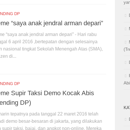
yan
NDING DP
me “saya anak jendral arman depari”
e “saya anak jendral arman depari” - Hari rabu
ggal 6 april 2016 ,bertepatan dengan selesainya
an nasional tingkat Sekolah Menengah Atas (SMA),
(Tr
zen di...
Abi
NDING DP
me Supir Taksi Demo Kocak Abis
rending DP)
KA
arin tepatnya pada tanggal 22 maret 2016 telah
jadi demo besar-besaran di jakarta, yang dilakukan
 supir taksi, bajaj, dan angkot non-online. Mereka