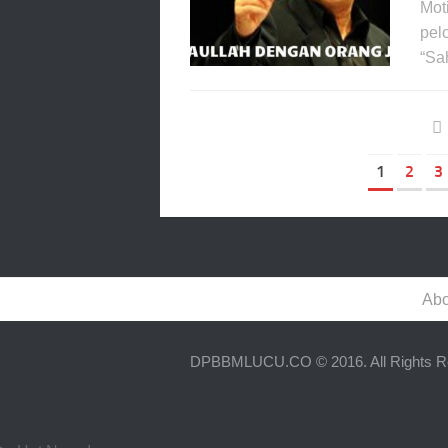
Mot
pel
“Sa
1
2
3
Abo
DPBBMLUCU.CO © 2016. All Rights R