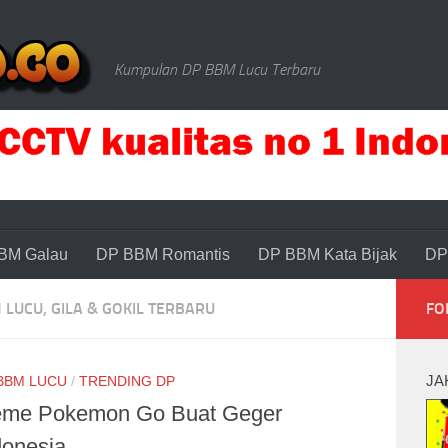
Kumpulan DP BBM Lucu Terbaru
BM Galau
DP BBM Romantis
DP BBM Kata Bijak
DP
LUCU, GILA & GOKIL TERBARU
FO
JA
BBM LUCU
/
TRENDING DP
me Pokemon Go Buat Geger
donesia