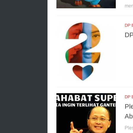
mem
DP 
DP
DP 
Pl
Abi
Ple