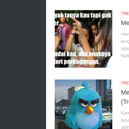
TRE
Me
mem
tan
uji
Neti
TRE
Me
(T
Kem
ter
oleh