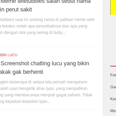
 Meme teletubbies salah sebut nama
in perut sakit
etubbies saat ini sedang ramai di jadikan meme oleh
a kreator, entah apa penyebabnya dan apa yang
h dengan lala yang sering di bully...
BBM LUCU
 Screenshot chatting lucu yang bikin
akak gak berhenti
Fo
gkin beberapa di antara kita pernah mengalami
Ga
alah saat mengetik alias typo, yang menjadikan
ng yang membacanya menjadi gagal paham. Tidak
Ku
ng kejadian-kejadian typo...
Me