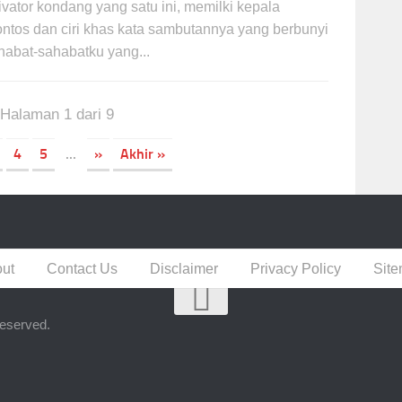
ivator kondang yang satu ini, memilki kepala
ontos dan ciri khas kata sambutannya yang berbunyi
habat-sahabatku yang...
Halaman 1 dari 9
4
5
...
»
Akhir »
ut
Contact Us
Disclaimer
Privacy Policy
Sit
eserved.