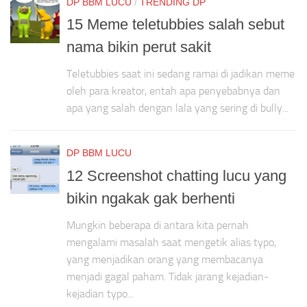
DP BBM LUCU
/
TRENDING DP
15 Meme teletubbies salah sebut
nama bikin perut sakit
Teletubbies saat ini sedang ramai di jadikan meme
oleh para kreator, entah apa penyebabnya dan
apa yang salah dengan lala yang sering di bully...
DP BBM LUCU
12 Screenshot chatting lucu yang
bikin ngakak gak berhenti
Mungkin beberapa di antara kita pernah
mengalami masalah saat mengetik alias typo,
yang menjadikan orang yang membacanya
menjadi gagal paham. Tidak jarang kejadian-
kejadian typo...