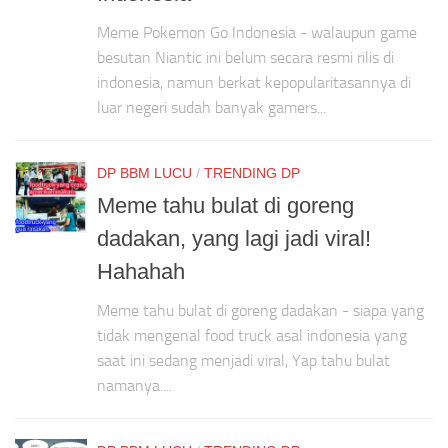
Meme Pokemon Go Indonesia - walaupun game
besutan Niantic ini belum secara resmi rilis di
indonesia, namun berkat kepopularitasannya di
luar negeri sudah banyak gamers...
DP BBM LUCU
/
TRENDING DP
Meme tahu bulat di goreng
dadakan, yang lagi jadi viral!
Hahahah
Meme tahu bulat di goreng dadakan - siapa yang
tidak mengenal food truck asal indonesia yang
saat ini sedang menjadi viral, Yap tahu bulat
namanya....