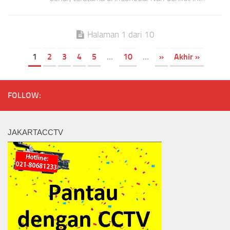
Halaman 1 dari 10
1
2
3
4
5
...
10
...
»
Akhir »
FOLLOW:
JAKARTACCTV