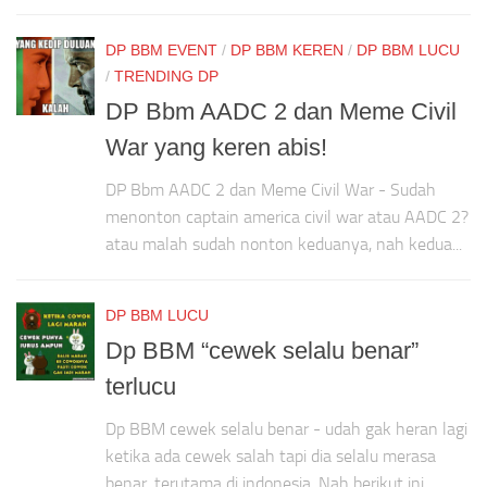
DP BBM EVENT
/
DP BBM KEREN
/
DP BBM LUCU
/
TRENDING DP
DP Bbm AADC 2 dan Meme Civil
War yang keren abis!
DP Bbm AADC 2 dan Meme Civil War - Sudah
menonton captain america civil war atau AADC 2?
atau malah sudah nonton keduanya, nah kedua...
DP BBM LUCU
Dp BBM “cewek selalu benar”
terlucu
Dp BBM cewek selalu benar - udah gak heran lagi
ketika ada cewek salah tapi dia selalu merasa
benar, terutama di indonesia. Nah berikut ini...