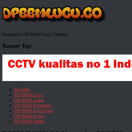
Kumpulan DP BBM Lucu Terbaru
Banner Top
Beranda
DP BBM Lucu
DP BBM Galau
DP BBM Romantis
DP BBM Kata Bijak
DP BBM Keren
DP BBM Islami