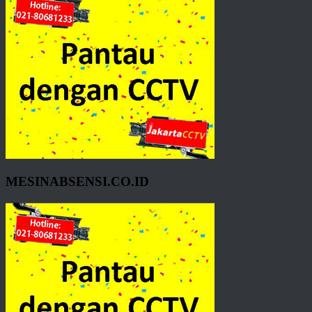
MESINABSENSI.CO.ID