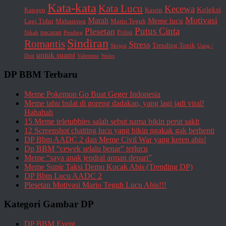
Kata-kata
Kata Lucu
Kecewa
Koleksi
Kangen
Kawin
Motivasi
Marah
Meme lucu
Lagi Tidur
Mahasiswa
Mario Teguh
Putus Cinta
Plesetan
pacaran
Polisi
Nikah
Pending
Sindiran
Romantis
Stress
Trending Topik
Skripsi
Uang /
untuk suami
Duit
Valentine
Woles
DP BBM Terbaru
Meme Pokemon Go Buat Geger Indonesia
Meme tahu bulat di goreng dadakan, yang lagi jadi viral!
Hahahah
15 Meme teletubbies salah sebut nama bikin perut sakit
12 Screenshot chatting lucu yang bikin ngakak gak berhenti
DP Bbm AADC 2 dan Meme Civil War yang keren abis!
Dp BBM “cewek selalu benar” terlucu
Meme “saya anak jendral arman depari”
Meme Supir Taksi Demo Kocak Abis (Trending DP)
DP Bbm Lucu AADC 2
Plesetan Motivasi Mario Teguh Lucu Abis!!!
Kategori Gambar DP
DP BBM Event