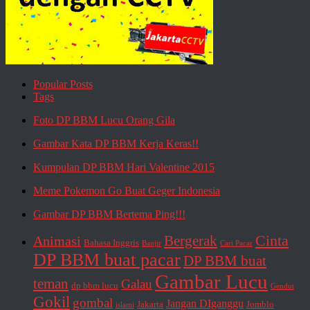
Popular Posts
Tags
Foto DP BBM Lucu Orang Gila
Gambar Kata DP BBM Kerja Keras!!
Kumpulan DP BBM Hari Valentine 2015
Meme Pokemon Go Buat Geger Indonesia
Gambar DP BBM Bertema Ping!!!
Cinta
Animasi
Bergerak
Bahasa Inggris
Banjir
Cari Pacar
DP BBM buat pacar
DP BBM buat
Gambar Lucu
teman
Galau
dp bbm lucu
Gendut
Gokil
gombal
Jangan DIganggu
Jakarta
Jomblo
islami